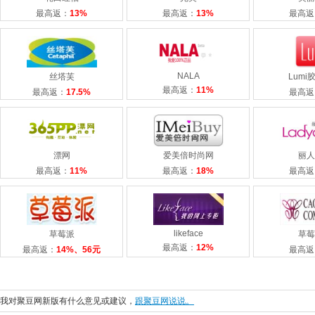
最高返：
13%
最高返：
13%
最高返
NALA
丝塔芙
Lumi
最高返：
11%
最高返：
17.5%
最高返
漂网
爱美倍时尚网
丽人
最高返：
11%
最高返：
18%
最高返
likeface
草莓派
草莓
最高返：
12%
最高返：
14%、56元
最高返
我对聚豆网新版有什么意见或建议，
跟聚豆网说说。