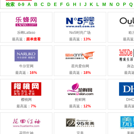
检索
0-9
A
B
C
D
E
F
G
H
I
J
K
L
M
N
O
P
Q
乐蜂Lafaso
No5时尚广场
欧
最高返：
跟单查看
最高返：
13%
最高返
牛尔官网
星尚爱你网
身边
最高返：
16%
最高返：
18%
最高
樱桃网
抢鲜网
DH
最高返：
7%
最高返：
12%
最高
花田红袖
完美
美丽