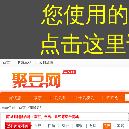
您使用的
点击这里
首页
|
收藏本站
|
放到桌面
聚优惠
京东
九九邮
十九块九
咚咚抢
当前位置：
首页
>
商城返利
商城返利指的是：京东、当当、凡客等综合商城
全部
|
团购
|
综合
|
服装
|
数码
|
美容
|
家居
|
选择商家种类