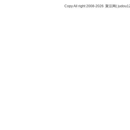
Copy All right 2008-2026
聚豆网( judou123