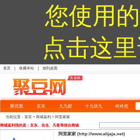
您使用的
点击这里
首页
|
收藏本站
|
放到桌面
聚优惠
京东
九九邮
十九块九
咚咚抢
当前位置：
首页
>
商城返利
> 阿里家家
商城返利指的是：京东、当当、凡客等综合商城
阿里家家 (http://www.alijaja.net)